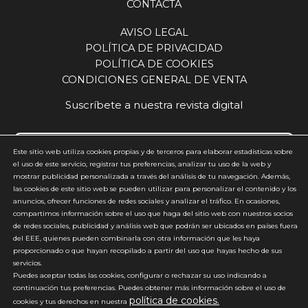
CONTACTA
paciente. Durante la feria, la compañía centrará
su actividad en la generación de conocimiento, la
AVISO LEGAL
resolución de consultas y el fomento del
POLÍTICA DE PRIVACIDAD
intercambio profesional en torno al desarrollo de
POLÍTICA DE COOKIES
esta área dentro de los establecimientos ópticos.
CONDICIONES GENERAL DE VENTA
Con su participación en ExpoÓptica, Beltone
consolida su papel como partner estratégico del
Suscríbete a nuestra revista digital
sector óptico, impulsando la evolución hacia
modelos más completos de atención sanitaria y
contribuyendo a mejorar el acceso de la
Este sitio web utiliza cookies propias y de terceros para elaborar estadísticas sobre
población a soluciones auditivas de calidad.
el uso de este servicio, registrar tus preferencias, analizar tu uso de la web y
mostrar publicidad personalizada a través del análisis de tu navegación. Además,
Acepto y estoy de acuerdo con la
política de privacidad
(requerido)
las cookies de este sitio web se pueden utilizar para personalizar el contenido y los
anuncios, ofrecer funciones de redes sociales y analizar el tráfico. En ocasiones,
*
compartimos información sobre el uso que haga del sitio web con nuestros socios
de redes sociales, publicidad y análisis web que podrán ser ubicados en países fuera
del EEE, quienes pueden combinarla con otra información que les haya
proporcionado o que hayan recopilado a partir del uso que hayas hecho de sus
servicios.
Puedes aceptar todas las cookies, configurar o rechazar su uso indicando a
continuación tus preferencias. Puedes obtener más información sobre el uso de
política de cookies.
*No enviamos spam
cookies y tus derechos en nuestra