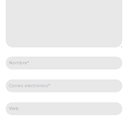
Nombre*
Correo
electrónico*
Web