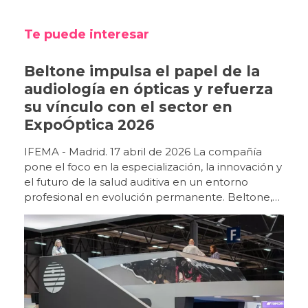
Te puede interesar
Beltone impulsa el papel de la
audiología en ópticas y refuerza
su vínculo con el sector en
ExpoÓptica 2026
IFEMA - Madrid. 17 abril de 2026 La compañía
pone el foco en la especialización, la innovación y
el futuro de la salud auditiva en un entorno
profesional en evolución permanente. Beltone,
marca de Grupo GN, ha reforzado su
posicionamiento en ExpoÓptica 2026 como uno
de los principales impulsores de la audiología
dentro del entorno óptico, en un momento clave
para la evolución del sector. La feria, celebrada
en IFEMA Madrid, ha vuelto a reunir, en la edición
de 2026, a un perfil de visitante cualificado y ha