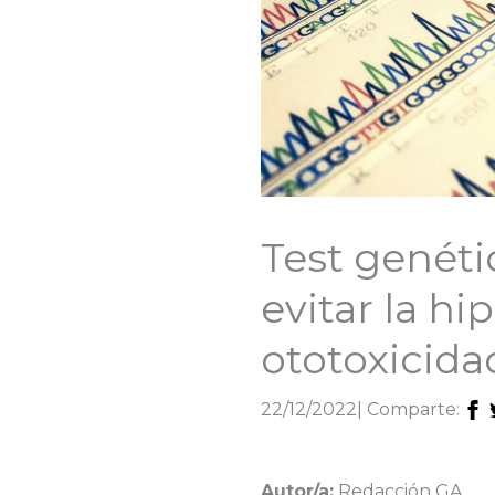
Test genéti
evitar la hi
ototoxicida
22/12/2022
| Comparte:
Autor/a:
Redacción GA