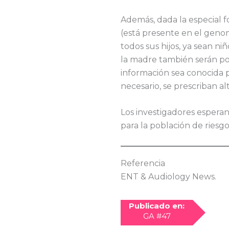
Además, dada la especial 
(está presente en el genom
todos sus hijos, ya sean ni
la madre también serán po
información sea conocida po
necesario, se prescriban al
Los investigadores esperan
para la población de riesg
Referencia
ENT & Audiology News.
Publicado en:
GA #47