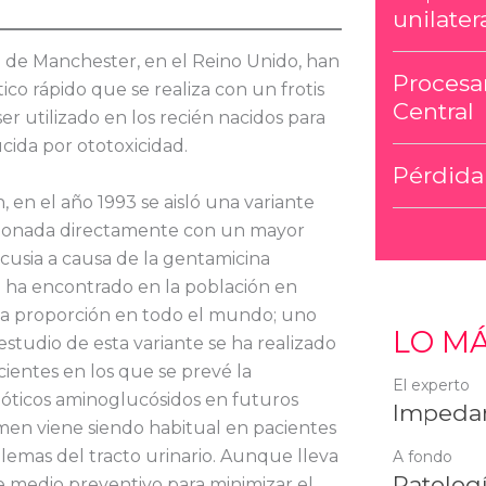
unilater
d de Manchester, en el Reino Unido, han
Procesa
ico rápido que se realiza con un frotis
Central
er utilizado en los recién nacidos para
ucida por ototoxicidad.
Pérdida 
 en el año 1993 se aisló una variante
acionada directamente con un mayor
acusia a causa de la gentamicina
se ha encontrado en la población en
a proporción en todo el mundo; uno
LO MÁ
estudio de esta variante se ha realizado
ientes en los que se prevé la
El experto
bióticos aminoglucósidos en futuros
Impedan
amen viene siendo habitual en pacientes
blemas del tracto urinario. Aunque lleva
A fondo
Patologí
te medio preventivo para minimizar el