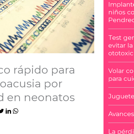
Implant
niños c
Pendre
Test gen
evitar l
ototoxi
co rápido para
Volar co
para cui
poacusia por
d en neonatos
Juguete
Avances
La pérdi