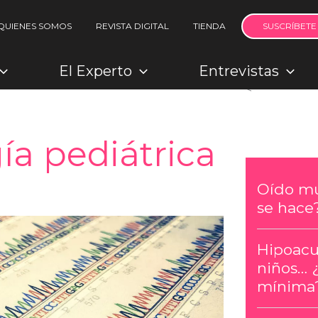
QUIENES SOMOS
REVISTA DIGITAL
TIENDA
SUSCRÍBETE
El Experto
Entrevistas
<
ía pediátrica
Oído mu
se hace
Hipoacu
niños… 
mínima