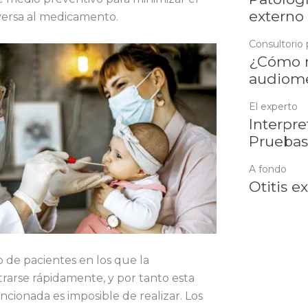
externo
versa al medicamento.
Consultorio 
¿Cómo r
audiome
El experto
Interpre
Pruebas
A fondo
Otitis e
 de pacientes en los que la
rarse rápidamente, y por tanto esta
cionada es imposible de realizar. Los