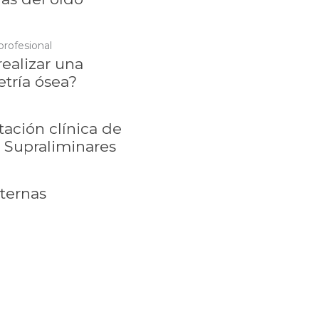
profesional
ealizar una
tría ósea?
tación clínica de
 Supraliminares
xternas