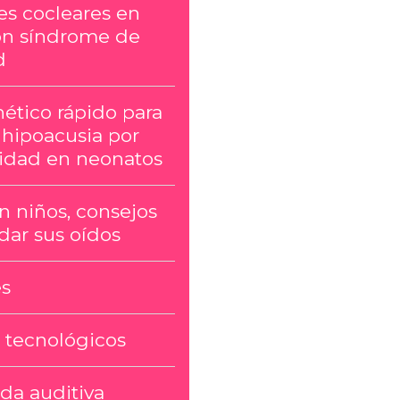
es cocleares en
on síndrome de
d
ético rápido para
a hipoacusia por
cidad en neonatos
n niños, consejos
dar sus oídos
s
 tecnológicos
da auditiva