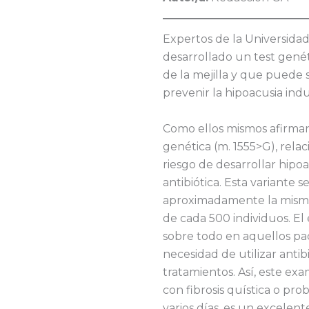
Expertos de la Universida
desarrollado un test genét
de la mejilla y que puede s
prevenir la hipoacusia ind
Como ellos mismos afirman,
genética (m. 1555>G), rel
riesgo de desarrollar hipo
antibiótica. Esta variante 
aproximadamente la mism
de cada 500 individuos. El 
sobre todo en aquellos pac
necesidad de utilizar anti
tratamientos. Así, este ex
con fibrosis quística o pro
varios días, es un excelen