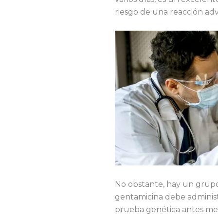
riesgo de una reacción ad
No obstante, hay un grupo
gentamicina debe administ
prueba genética antes men