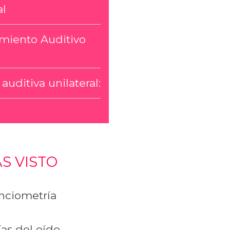
al
miento Auditivo
auditiva unilateral:
S VISTO
ciometría
as del oído