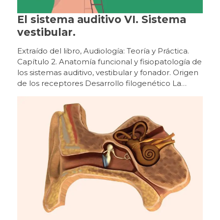
El sistema auditivo VI. Sistema
vestibular.
Extraído del libro, Audiología: Teoría y Práctica. Capítulo 2. Anatomía funcional y fisiopatología de los sistemas auditivo, vestibular y fonador. Origen de los receptores Desarrollo filogenético La percepción de la aceleración lineal y angular por los distintos receptores vestibulares permite que todas las especies animales que los poseen puedan orientarse en el espacio terrestre, aéreo y acuático de nuestro planeta. Esencialmente, desde que surgió la función del equilibrio en los primitivos organismos animales prehistóricos ha permanecido sin cambios hasta la actualidad, aunque morfológicamente los órganos sensoriales se han ido especializando y evolucionando según las diversas especies. El más simple es el estatocisto, consistente en una invaginación de la superficie animal (medusa, esponja) con líquido en su interior y una partícula calcárea que hace presión y desplaza los cilios de las células receptoras (localizadas en una región de la pared, similar a la mácula del sáculo). En función de la fuerza de la gravedad que se ejerce sobre dichas células, estos organismos mantienen una orientación espacial con sentido y dirección vertical. Posteriormente, en algunos moluscos, como el pulpo y la sepia, surgieron las primeras crestas, además del estatocisto, lo que permitió responder a movimientos de aceleración angular, con presencia de nistagmo. La complejidad del laberinto posterior progresa en un grupo de vertebrados con la aparición de los primeros conductos semicirculares verticales y con el cierre de la invaginación del estatocisto, formando una vesícula aislada en el interior, con líquido de producción endógena (endolinfa). La lamprea alcanza una estructura de canales anterior y posterior (con dilataciones bullosas, las ampollas, cada una con un primitivo receptor en forma de cresta), comunicados por un saco bilobulado con mácula sacular y utricular separadas, donde se localizan las células sensoriales. La aparición del canal semicircular horizontal en los primeros peces óseos y cartilaginosos (con mandíbula) permitió un mayor control del espacio tridimensional. A partir del máximo desarrollo de dichas estructuras vestibulares en los peces modernos (hace 100 millones de años), se ha llegado al más alto grado de perfección morfofuncional del órgano del equilibrio. En los vertebrados superiores, las vías nerviosas vestibulares centrales son cada vez más complejas debido a un desarrollo paralelo de aquellos sistemas aferentes que intervienen para mantener el equilibrio. Desarrollo ontogenético En un embrión humano de 19 a 21 días (2 mm de longitud corono- caudal), en el ectodermo superficial de la porción cefálica a la altura del rombo encéfalo, se diferencian las primitivas células que forman la placoda ótica. Tras su invaginación (fosa ótica), la separación de la superficie dará origen al otocisto o vesícula ótica (28 días). A partir de su porción dorsal derivarán las diferentes partes del sistema vestibular (laberinto posterior) y desde su porción ventral surgirán las estructuras de la cóclea (laberinto anterior). Hacia la quinta semana (embrión de 8-9 mm) se forman unos pliegues en la pared del otocisto que corresponderán a los receptores vestibulares. Estos se identifican como sáculo, utrículo y los tres conductos semicirculares (a las 6,5 semanas, 14 mm). En la décima semana (50 mm) todo el laberinto membranoso es muy evidente y se forma a su alrededor un modelo cartilaginoso a partir de la cápsula ótica mesenquimal (Sadler, 2012; Suárez y cols., 2007). Origen de las vías vestibulares centrales Desarrollo filogenético En los vertebrados superiores, las vías nerviosas vestibulares centrales son cada vez más complejas debido a un desarrollo paralelo de aquellos sistemas aferentes que intervienen para mantener el equilibrio (visión y propiocepción), cuyas respectivas vías nerviosas interactúan con la vestibular. La organización de los núcleos vestibulares supraespinales, integrados en la formación reticular, se empieza a observar en la lamprea, con dos agrupaciones neuronales (núcleos dorsal y ventral). A partir de los peces teleósteos se identifican cuatro agrupaciones que van aumentando en el número de células en los vertebrados superiores. Las conexiones vestíbulo-espinales son necesarias para el mantenimiento de la orientación corporal en los vertebrados primitivos. Cuando se incorporan funciones más complejas en animales más evolucionados, aparecen conexiones vestíbulo-cerebelosas y vestíbulo-oculares, siendo menos relevantes las vestíbulo-espinales (Bartual y Pérez, 1998). Desarrollo ontogenético A partir del primitivo ganglio estatoacústico-facial (embrión humano de 28 días), derivado de la porción ventral del otocisto y alojado en la mesénquima circundante, se diferencia (décima semana) el ganglio espiral (situado cerca del receptor auditivo en la cóclea) y el ganglio vestibular o de Scarpa (próximo al conducto auditivo interno). En estas primitivas neuronas ganglionares van apareciendo unas delgadas prolongaciones citoplasmáticas en polos opuestos de las células. La prolongación periférica (dendrita) se dirige hacia las respectivas regiones del laberinto membranoso, donde se localizarán los órganos sensoriales. La prolongación central (axón) se dirige a regiones del rombo encéfalo donde, a medida que progrese el desarrollo del sistema nervioso central, se diferenciarán las neuronas que constituirán los futuros núcleos vestibulares. Los órganos sensoriales vestibulares alcanzan una maduración con aspecto semejante al adulto hacia la vigésimo tercera semana de gestación. Entre la decimoprimera y la decimotercera semana, cuando se empiezan a diferenciar las células sensoriales en los epitelios de las regiones que corresponderán a las máculas y crestas ampulares, también se pueden identificar terminaciones nerviosas aferentes y eferentes, que se distribuyen por dicho epitelio y establecen algunas sinapsis. Los órganos sensoriales vestibulares alcanzan una maduración con aspecto semejante al adulto hacia la vigésimo tercera semana (Bartual y Pérez, 1998; Suárez y cols., 2007). Malformaciones del sistema vestibular Las malformaciones del oído interno que afectan a los conductos semicirculares y al acueducto del vestíbulo, son las que suelen causar vértigos en la infancia. Sin embargo, la malformación más frecuente, la dilatación del conducto semicircular horizontal, es raro que se asocie con un trastorno del equilibrio. Los casos de agenesia de los conductos semicirculares son poco frecuentes y suelen ocasionar un trastorno en la marcha. Las malformaciones del oído interno que afectan a los conductos semicirculares y al acueducto del vestíbulo, son las que suelen causar vértigos en la infancia. Anatomía del aparato vestibular periférico Figura 13Receptores sensoriales del equilibrio El sistema vestibular está constituido por el aparato vestibular (contenido dentro del oído interno, donde se encuentran los órganos receptores sensoriales periféricos) y por las vías vestibulares o vías nerviosas sensoriales centrales (aferente y eferente). Vestíbulo En el interior del vestíbulo del laberinto óseo se distinguen el utrículo y el sáculo del laberinto membranoso. Estos se comunican entre sí por el conducto utrículo-sacular, del que parte el conducto endolinfático (alojado en el acueducto vestibular) que acaba en el saco endolinfático situado en el espacio subdural de la cavidad craneal, al nivel de la cara posterior del peñasco. Las máculas sacular y utricular son órganos receptores integrados por células de soporte y células receptoras sensoriales ciliadas recubiertas por una membrana horizontal, con componentes mucopolisacáridos, sobre la que hay una serie de cristales de carbonato cálcico u otolitos. En las máculas utricular y sacular existe una línea imaginaria, la estriola, donde se organizan los manojos de células ciliares a ambos lados y con polarizaciones opuestas. El utrículo es una cavidad conectada a los conductos semicirculares. En el plano horizontal y en su parte anterior, se ubica la mácula (órgano otolítico), pequeña vesícula, aplanada transversalmente y adherida a la fosita semiovoidea, donde se sitúan las células sensoriales o ciliares. Estas son semejantes a las de las ampollas de los conductos semicirculares (con estereocilios y un kinocilio) y con la misma actividad eléctrica. La mácula del utrículo, al estar colocada en el suelo, tiene una orientación horizontal, captando las lateralizaciones hacia los lados, o las inclinaciones de la cabeza y sus desplazamientos lineales hacia atrás y hacia delante. El sáculo está situado por debajo del utrículo, es una pequeña vesícula redondeada adherida a la fosita hemisférica. Al nivel de esta fosita se encuentra la mácula del sáculo. En las máculas utricular y sacular existe una línea imaginaria (estriola) donde se organizan los manojos de células ciliares a ambos lados y con polarizaciones opuestas. Los estereocilios, están inmersos en una sustancia gelatinosa, la membrana otolítica, que soporta concreciones calcáreas (carbonato cálcico), los otolitos o estatoconias. Estos ejercen una acción gravitacional sobre el conjunto de estereocilios y de la sustancia gelatinosa. Los otolitos están anclados en la masa gelatinosa mediante fibras de colágeno, pero pueden desprenderse y disolverse por el espacio endolinfático (Bartual y Pérez, 1998; Suárez y cols., 2007; Williams, 1998). Conductos semicirculares En el interior de los tres conductos semicirculares óseos se encuentran los membranosos, que comunican con el utrículo alojado en el vestíbulo óseo. Están dispuestos en ángulo recto uno respecto al otro, en los tres planos del espacio: los dos de posición vertical son los conductos semicirculares anterior y posterior, y el horizontal, es el conducto semicircular lateral. Tal posición hace posible que