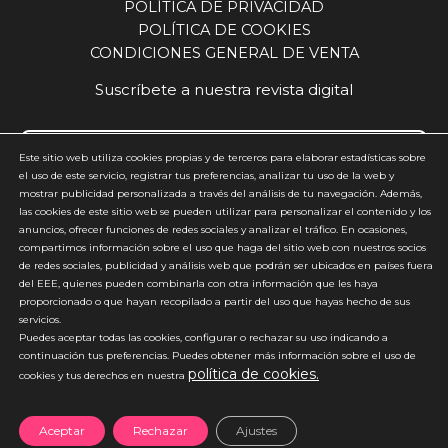
POLÍTICA DE PRIVACIDAD
para toda Europa.
próximo gran reto José Luis Otero, director
POLÍTICA DE COOKIES
general de GN del sur de Europa y Brasil, ponía el
CONDICIONES GENERAL DE VENTA
acento, en sus conclusiones, en el futuro del
sector, destacando la necesidad de avanzar en la
Suscríbete a nuestra revista digital
relación entre audición y salud cognitiva.
“Tenemos que dar el salto y empezar a trabajar
los problemas cognitivos, ver el impacto que
Este sitio web utiliza cookies propias y de terceros para elaborar estadísticas sobre
tienen y cómo podemos resolverlos a través de la
el uso de este servicio, registrar tus preferencias, analizar tu uso de la web y
mostrar publicidad personalizada a través del análisis de tu navegación. Además,
mejora de la audición. Ese será el siguiente paso”,
Acepto y estoy de acuerdo con la
política de privacidad
(requerido)
las cookies de este sitio web se pueden utilizar para personalizar el contenido y los
afirmaba. En este sentido, apuntaba a una
anuncios, ofrecer funciones de redes sociales y analizar el tráfico. En ocasiones,
*
evolución del propio sector hacia un enfoque
compartimos información sobre el uso que haga del sitio web con nuestros socios
más amplio, en el que la audición se integre
de redes sociales, publicidad y análisis web que podrán ser ubicados en países fuera
dentro de una visión global de la salud. Una
del EEE, quienes pueden combinarla con otra información que les haya
proporcionado o que hayan recopilado a partir del uso que hayas hecho de sus
relación consolidada con el sector y con la feria
servicios.
La presencia de Beltone en ExpoÓptica se apoya
Puedes aceptar todas las cookies, configurar o rechazar su uso indicando a
en una trayectoria de más de tres décadas.
continuación tus preferencias. Puedes obtener más información sobre el uso de
“Desde 1992 estamos aquí. Es un placer
política de cookies.
*No enviamos spam
cookies y tus derechos en nuestra
compartir este espacio con el sector y mantener
una relación tan estrecha con profesionales y
Aceptar
Rechazar
Ajustes
compañeros”, destacaba Otero, subrayando el