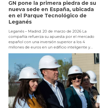
GN pone la primera piedra de su
nueva sede en España, ubicada
en el Parque Tecnológico de
Leganés
Leganés – Madrid. 20 de marzo de 2026 La
compañía refuerza su apuesta por el mercado
español con una inversión superior a los 4
millones de euros en un edificio inteligente y
sostenible que será centro de referencia en
Europa. GN celebró ayer, 19 de marzo, el acto de
puesta de la primera piedra de su futura sede en
España, un nuevo edificio ubicado en la Avenida
Juan Caramuel, en el Parque Tecnológico de
Leganés, que marcará un nuevo hito en el
desarrollo de la compañía en nuestro país. Con
una inversión superior a los 4 millones de euros,
el proyecto contempla la construcción de un
edificio de 4.000 metros cuadrados, de los que
aproximadamente la mitad se destinarán a