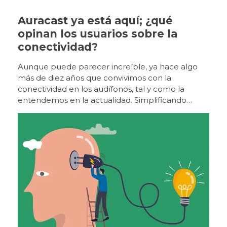
Auracast ya está aquí; ¿qué
opinan los usuarios sobre la
conectividad?
Aunque puede parecer increíble, ya hace algo más de diez años que convivimos con la conectividad en los audífonos, tal y como la entendemos en la actualidad. Simplificando mucho, el esfuerzo por mejorar la comunicación de los usuarios en ambientes ruidosos y de optimizar la relación señal/ruido viene ya de muy lejos, desde la década de los 80, con los sistemas FM y los bucles magnéticos. Ya en los primeros años 2000, algunos fabricantes lanzaron nuevos sistemas de conectividad mediante streamers o accesorios intermedios, hasta que los primeros audífonos con conectividad «directa» hicieron su aparición doce o trece años después. La realidad es que estos nuevos sistemas de conectividad que irrumpieron en el mercado con grandes expectativas, han contribuido a mejorar de forma sensible la calidad de escucha de los usuarios, aunque no están exentos de inconvenientes. En primer lugar, es importante aclarar que no se trata de sistemas «Bluetooth». Para poder utilizar esta denominación, los fabricantes tendrían que someter sus accesorios a un exhaustivo proceso de certificación y cumplir con los estándares de la marca. Este es el motivo por el que cada fabricante ha desarrollado sus propios dispositivos que no son compatibles entre sí y es la razón por la que un audiólogo protésico que trabaje con varias marcas tiene que conocer los accesorios de cada una de ellas. Del mismo modo, un usuario que, por diversas circunstancias, es portador de audífonos de diferente marca o, incluso, de la misma marca pero diferente plataforma (esto último ha mejorado en los últimos años), puede encontrarse con problemas a la hora de adquirir un accesorio compatible con sus dos audífonos. Los nuevos sistemas de conectividad que irrumpieron en el mercado con grandes expectativas hace ya más de una década, han contribuido a mejorar de forma sensible la calidad de escucha de los usuarios, aunque no están exentos de inconvenientes. En lo relativo a la conectividad directa con los teléfonos móviles, tanto Apple como Google/Android crearon sus propios sistemas para comunicarse con audífonos (Mfi y ASHA, respectivamente), una iniciativa procedente de los fabricantes de telefonía móvil, responsables a su vez de garantizar su funcionamiento y coherencia. A medio y largo plazo, la implementación de estos sistemas ha tenido sus inconvenientes; las actualizaciones de los sistemas operativos de los teléfonos sin una verificación adecuada de la conectividad a posteriori han provocado, no en pocas ocasiones, que los audífonos se «nieguen» a conectarse, con el consiguiente quebradero de cabeza de los audiólogos y la desesperación de los usuarios. La aparición de LE (LowEnergy) Audio como una versión universal de Bluetooth puede contribuir a aliviar sustancialmente estas dificultades. Esto no había sido posible hasta ahora porque la versión clásica de Bluetooth tenía demasiado consumo y demasiada latencia (retraso) en el audio, lo que condujo a los fabricantes de audífonos a crear sus propias versiones de conectividad. La generación de un estándar universal impuesto por la marca Bluetooth, mejorará exponencialmente el rendimiento y la consistencia de la comunicación, y supondrá un enorme beneficio tanto para usuarios como para audiólogos protésicos. En conectividad directa con los teléfonos móviles, tanto Apple como Google/Android han desarrollado sus propios sistemas para comunicarse con audífonos : Mfi y ASHA, respectivamente. Auracast encaja perfectamente en este concepto, y es conveniente aclarar en qué consiste el sistema para diferenciarlo de otros coexistentes. Como se ha mencionado, LE Audio es la última versión de Bluetooth para uso general, como llamadas y streaming. Auracast es una nueva versión de LE Audio, aunque se parece más a un sistema de transmisión de radio o una wifi de audio, ya que un número ilimitado de personas puede sintonizar una transmisión de Auracast a través de diferentes dispositivos (auriculares inalámbricos, audífonos, implantes, dispositivos óseos, etc.), y por tanto compartir el audio, algo absolutamente impensable con la tecnología precedente. Hemos oído hablar de Auracast desde hace unos tres años, pero parece que no llega nunca. En realidad, su instauración definitiva en el mercado es inminente (de hecho, ya existen dispositivos que cuentan con esta tecnología). Una de las razones por las que está resultando más compleja su generalización es que hay muchas partes implicadas con necesidades e intereses muy diversos. Por ejemplo, los fabricantes de auriculares tienen unas prioridades y los fabricantes de audífonos tienen otras, y es preciso llegar a un punto de encuentro. Además, Auracast implica la transmisión de audio a través de LE Audio, algo totalmente novedoso ya que previamente este canal solo se utilizaba para la transmisión de datos, precisamente para ahorrar energía. En los audífonos, por ejemplo LE Audio se utilizaba para el manejo de las apps, pero no para la transmisión de audio directa. Auracast se parece más a un sistema de transmisión de radio o una wifi de audio, ya que permite que un número ilimitado de personas pueda sintonizar una transmisión a través de diferentes dispositivos, algo impensable con la tecnología precedente. El proceso va avanzando notablemente. Es muy importante aclarar que LE Audio y Auracast son dos productos relacionados pero diferentes. Así, LE Audio es absolutamente imprescindible para Auracast, pero no a la inversa, por lo que puede haber un audífono o un auricular que sea compatible con LE Audio, pero no con Auracast. Todos los fabricantes van haciendo sus progresos en este sentido. Actualmente, los audífonos Nexia y Vivia de GN y los Jabra Enhance Pro, los Samsung Galaxy Buds 2 Pro y los auriculares SennheiserMomentum TWS4 son compatibles con LE Audio y Auracast, y quizá ya haya alguno más. Otros fabricantes cuentan con la compatibilidad e incorporarán esta tecnología mediante una actualización de software, como es el caso de las últimas plataformas de Signia, Oticon y Cochlear. Esta tendencia propiciará una progresiva evolución hacia el estándar universal y los sistemas independientes de transmisión de cada fabricante irán desapareciendo en favor de esta nueva tecnología más fácil y accesible para todos. Del mismo modo, los accesorios basados en Auracast, ya sean micrófonos remotos o accesorios de televisión, serán compatibles con todos los audífonos que incorporen esta tecnología, independientemente de la marca. LE Audio y Auracast son dos productos relacionados pero diferentes: LE Audio es absolutamente imprescindible para Auracast, pero no a la inversa, por lo que puede haber un audífono o un auricular que sea compatible con LE Audio, pero no con Auracast. La incorporación de Auracast en la vida de los usuarios dependerá en gran medida de los dispositivos y de los lugares que decidan ofrecerlo. En el ámbito personal, los usuarios de audífonos experimentarán Auracast por primera vez con la conexión a los dispositivos de televisión y los micrófonos remotos, y poco a poco los accesorios serán menos necesarios a medida que los televisores incorporen directamente la transmisión Auracast (algunos ya la tienen). En lo que respecta a la vida social y laboral, se avecinan igualmente muchos cambios relacionados con esta nueva tecnología. Así, por ejemplo, será posible mejorar la acústica de una sala de reuniones con un dispositivo Auracast, escuchar la transmisión de un comentarista deportivo en un bar con mucha gente, escuchar a los funcionarios de los organismos públicos cuando hablan detrás del mostrador, o recibir con mayor calidad el audio en el cine o en el teatro. En el ámbito personal, los usuarios de audífonos experimentarán Auracast por primera vez con la conexión a los dispositivos de televisión y los micrófonos remotos. Sabemos que el avance de esta tecnología es imparable y que sin duda la conectividad, como se ha mencionado al principio, ha supuesto una mejora considerable en la calidad de escucha de los usuarios de audífonos. Pero… ¿Qué opinan los propios usuarios al respecto? Parece obvio que conocer la opinión de los pacientes puede aportar una información de primer orden en la evolución de los nuevos estándares de transmisión de audio. Que la conectividad ha marcado un antes y un después en la evolución de la tecnología auditiva parece una afirmación incuestionable. El MarkeTrak de 2022, sitúa la tasa de satisfacción de los usuarios de audífonos con capacidad de transmisión diez puntos porcentuales por encima de la de los usuarios de audífonos convencionales. Del mismo modo, los usuarios valoraron la capacidad de transmisión como la tercera característica más impactante de su experiencia auditiva, por detrás de la recarga y del control de volumen. Los estudios realizados para valorar las bondades de la conectividad se han centrado en analizar la mejora en la comprensión del habla, pero han prestado menor atención a la calidad del sonido transmitido. Algunas investigaciones han analizado las diferencias entre fabricantes en términos de calidad de transmisión. No obstante, para tomar en consideración estos resultados, es importante tener en cuenta variables como el acoplador de oído, ya que se ha demostrado que la calidad de audición de la transmisión disminuye cuanto menos ocluido está el canal auditivo, es decir, cuanto más abierta es la adaptación, hasta el punto de que algunos usuarios de adaptación abierta optan por volver a sus sistemas «tradicionales» de escucha (como auriculares inalámbricos), para la recepción de llamada o la escucha directa de audio desde sus dispositivos móviles. Un reciente estudio sobre conectividad revela que un 35% de los usuarios de audífonos encuestados consideró que la transmisión era conveniente y práctica tanto para las llamadas, como para el acceso directo a audios. Se recibieron 1.479 encuestas contestadas. En primer