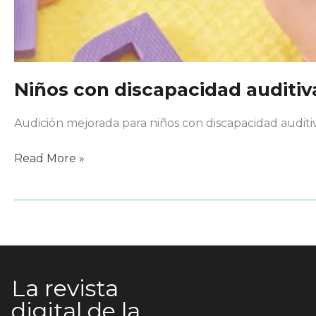
Niños con discapacidad auditiv
Audición mejorada para niños con discapacidad auditiv
Niños
Read More »
con
discapacidad
auditiva
La revista
digital de la