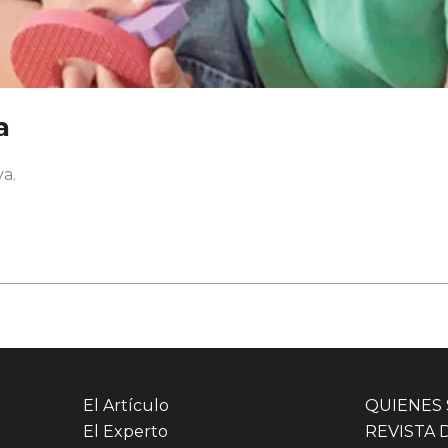
a
a.
El Artículo
QUIENES
El Experto
REVISTA 