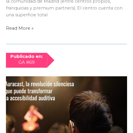
la comunidad de Madrid (entre centros propios,
franquicias y premium partners). El centro cuenta con
una superficie total
Aural
Read More »
Centros
Auditivos
abre
un
Publicado en:
nuevo
GA #69
centro
experiencial
en
Getafe