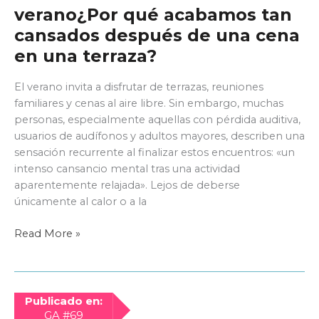
verano¿Por qué acabamos tan
cansados después de una cena
en una terraza?
El verano invita a disfrutar de terrazas, reuniones
familiares y cenas al aire libre. Sin embargo, muchas
personas, especialmente aquellas con pérdida auditiva,
usuarios de audífonos y adultos mayores, describen una
sensación recurrente al finalizar estos encuentros: «un
intenso cansancio mental tras una actividad
aparentemente relajada». Lejos de deberse
únicamente al calor o a la
El
Read More »
esfuerzo
de
escuchar
en
Publicado en:
verano¿Por
GA #69