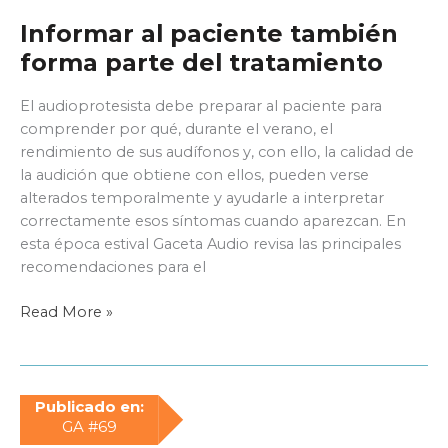
Informar al paciente también
forma parte del tratamiento
El audioprotesista debe preparar al paciente para
comprender por qué, durante el verano, el
rendimiento de sus audífonos y, con ello, la calidad de
la audición que obtiene con ellos, pueden verse
alterados temporalmente y ayudarle a interpretar
correctamente esos síntomas cuando aparezcan. En
esta época estival Gaceta Audio revisa las principales
recomendaciones para el
Informar
Read More »
al
paciente
también
forma
Publicado en:
parte
GA #69