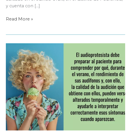
y cuenta con […]
GAES
Read More »
inicia
una
nueva
etapa
con
la
inauguración
de
su
nueva
sede
en
Barcelona