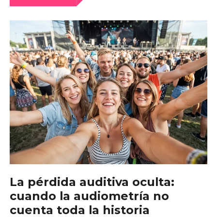
qué
acabamos
tan
cansados
después
de
una
cena
en
una
terraza?
La pérdida auditiva oculta:
cuando la audiometría no
cuenta toda la historia