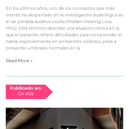
En los últimos años, uno de los conceptos que más
interés ha despertado en la investigación audiológica es
el de pérdida auditiva oculta (Hidden Hearing Loss,
HHL). Este término describe una situación clínica en la
que el paciente refiere dificultades para comprender el
habla, especialmente en ambientes ruidosos, pese a
presentar umbrales normales en la
La
Read More »
pérdida
auditiva
oculta:
cuando
Publicado en:
la
GA #69
audiometría
no
cuenta
toda
la