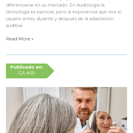
diferenciarse en su mercado. En Audiología la
tecnología es esencial, pero la experiencia que vive el
usuario antes, durante y después de la adaptación
auditiva
DANAVOX
Read More »
convierte
la
experiencia
de
Publicado en:
cliente
GA #69
en
una
ventaja
competitiva
con
Happy
Users