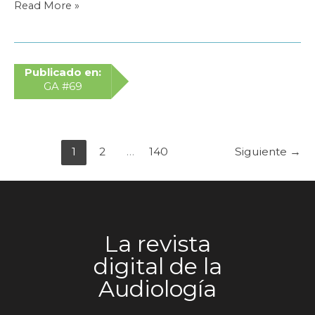
Auracast,
Read More »
la
revolución
silenciosa
que
Publicado en:
puede
GA #69
transformar
la
accesibilidad
auditiva
1
2
…
140
Siguiente
→
La revista
digital de la
Audiología