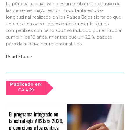
La pérdida auditiva ya no es un problema exclusivo de
las personas mayores. Un importante estudio
longitudinal realizado en los Países Bajos alerta de que
uno de cada ocho adolescentes presenta signos
compatibles con daño auditivo inducido por el ruido al
cumplir los 18 años, mientras que un 6,2 % padece
pérdida auditiva neurosensorial. Los
Uno
Read More »
de
cada
ocho
adolescentes
Publicado en:
presenta
GA #69
signos
de
daño
auditivo
a
los