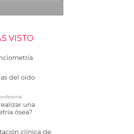
S VISTO
ciometría
as del oído
profesional
ealizar una
tría ósea?
tación clínica de