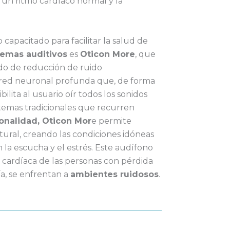
 un ritmo cardíaco normal y la
apacitado para facilitar la salud de
lemas auditivos
es
Oticon More
, que
do de reducción de ruido
ed neuronal profunda que, de forma
ibilita al usuario oír todos los sonidos
istemas tradicionales que recurren
onalidad, Oticon Mor
e permite
ural, creando las condiciones idóneas
 la escucha y el estrés. Este audífono
 cardíaca de las personas con pérdida
ía, se enfrentan a
ambientes ruidosos
.