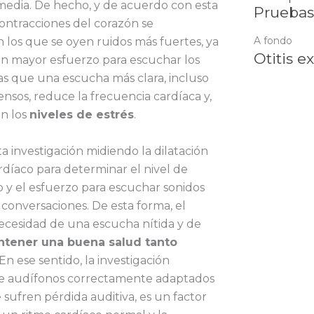
 media. De hecho, y de acuerdo con esta
Pruebas
contracciones del corazón se
A fondo
 los que se oyen ruidos más fuertes, ya
Otitis e
un mayor esfuerzo para escuchar los
as que una escucha más clara, incluso
ensos, reduce la frecuencia cardíaca y,
én los
niveles de estrés
.
a investigación midiendo la dilatación
ardíaco para determinar el nivel de
o y el esfuerzo para escuchar sonidos
conversaciones. De esta forma, el
ecesidad de una escucha nítida y de
tener una buena salud tanto
 En ese sentido, la investigación
e audífonos correctamente adaptados
sufren pérdida auditiva, es un factor