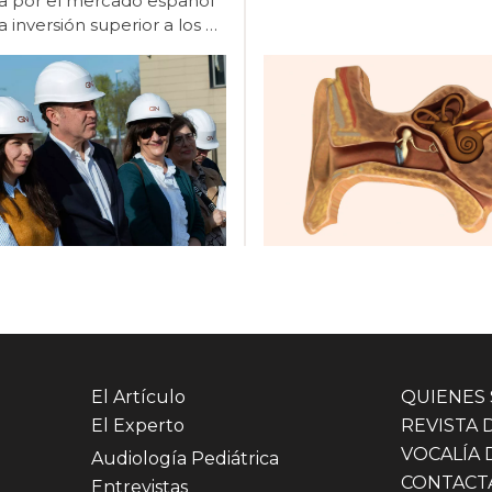
a por el mercado español
 inversión superior a los 4
s de euros en un edificio
ente y sostenible que será
 de referencia en Europa.
bró ayer, 19 de marzo, el
 puesta de la primera
de su futura sede en
 un nuevo edificio ubicado
Avenida Juan Caramuel, en
que Tecnológico de
s, que marcará un nuevo
 el desarrollo de la
a en nuestro país. Con
ersión superior a los 4
s de euros, el proyecto
pla la construcción de un
El Artículo
QUIENES
o de 4.000 metros
El Experto
REVISTA 
os, de los que
VOCALÍA 
Audiología Pediátrica
madamente la mitad se
CONTACT
rán a fabricación. Las
Entrevistas