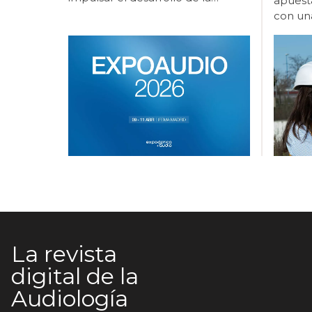
apuest
audiología como línea estratégica
con una
de crecimiento sanitario y
millone
empresarial. Beltone participa un
intelig
año más en ExpoÓptica 2026, el
centro
principal encuentro profesional
GN cele
del sector óptico y audiológico en
acto de
España, que se celebra del 9 al 11
piedra 
de abril en IFEMA Madrid
España,
(pabellón 10, stand E12). Con
en la 
motivo de esta edición, la
el Par
compañía presentará un espacio
Legané
expositivo orientado a la
hito en
experiencia directa con la
compañí
innovación, donde los asistentes
una inv
podrán interactuar con las
millone
soluciones tecnológicas y conocer
contem
La revista
de primera mano su aplicación
edifici
digital de la
práctica en el ámbito audiológico.
cuadrad
Ubicación: Stand Beltone.
Audiología
aproxi
Pabellón 10 | 10E12 Horario: De
destina