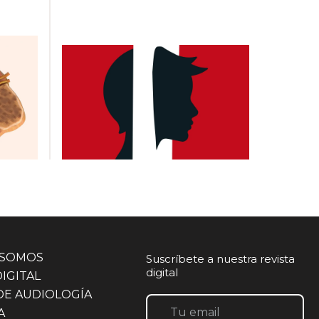
 SOMOS
Suscríbete a nuestra revista
digital
DIGITAL
DE AUDIOLOGÍA
A