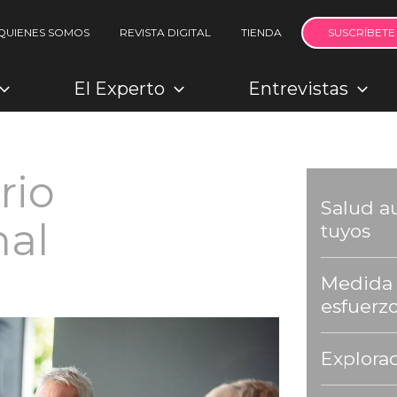
QUIENES SOMOS
REVISTA DIGITAL
TIENDA
SUSCRÍBETE
El Experto
Entrevistas
rio
Salud au
nal
tuyos
Medida 
esfuerzo
Explorac