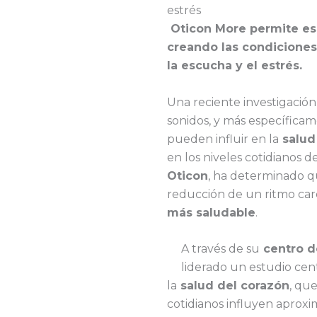
estrés
Oticon More permite es
creando las condiciones
la escucha y el estrés.
Una reciente investigación
sonidos, y más específicam
pueden influir en la
salud
en los niveles cotidianos d
Oticon
, ha determinado q
reducción de un ritmo card
más saludable
.
A través de su
centro d
liderado un estudio cen
la
salud del corazón
, qu
cotidianos influyen aprox