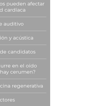
dos pueden afectar
ud cardíaca
e auditivo
ión y acústica
 de candidatos
urre en el oído
 hay cerumen?
cina regenerativa
ctores