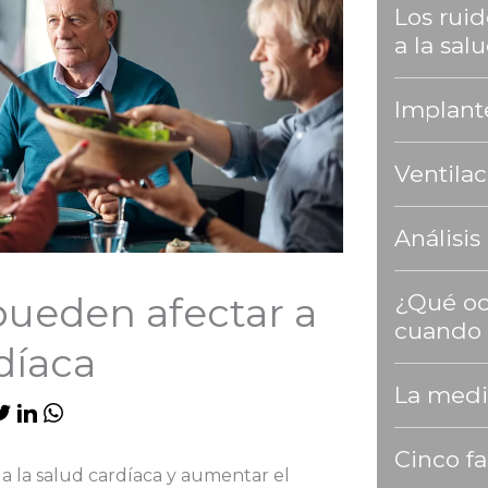
Los rui
a la sal
Implant
Ventilac
Análisis
¿Qué oc
pueden afectar a
cuando
díaca
La medi
Cinco fa
a la salud cardíaca y aumentar el