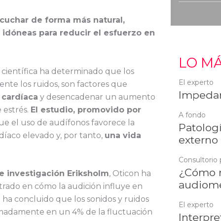
cuchar de forma más natural,
 idóneas para reducir el esfuerzo en
LO MÁ
 científica ha determinado que los
El experto
ente los ruidos, son factores que
Impedan
 cardíaca
y desencadenar un aumento
e estrés.
El estudio, promovido por
A fondo
ue el uso de audífonos favorece la
Patologí
íaco elevado y, por tanto,
una vida
externo
Consultorio 
¿Cómo r
e investigación Eriksholm
, Oticon ha
audiome
trado en cómo la audición influye en
e ha concluido que los sonidos y ruidos
El experto
imadamente en un 4% de la fluctuación
Interpre