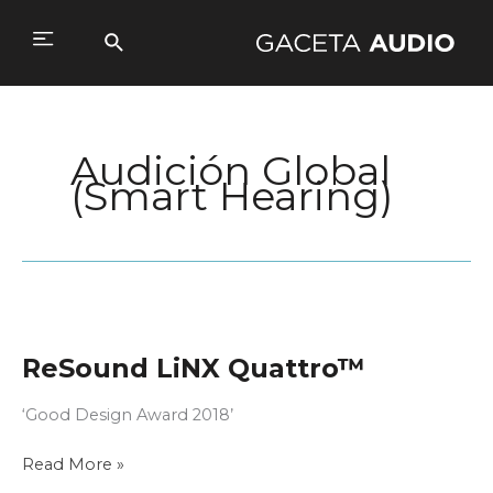
Ir
al
Buscar
Main
contenido
Menu
Audición Global
(Smart Hearing)
ReSound LiNX Quattro™
‘Good Design Award 2018’
ReSound
Read More »
LiNX