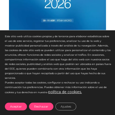
motivo de esta edición, la compañía presentará
un espacio expositivo orientado a la experiencia
directa con la innovación, donde los asistentes
podrán interactuar con las soluciones
tecnológicas y conocer de primera mano su
aplicación práctica en el ámbito audiológico.
Ubicación: Stand Beltone. Pabellón 10 | 10E12
Este sitio web utiliza cookies propias y de terceros para elaborar estadísticas sobre
el uso de este servicio, registrar tus preferencias, analizar tu uso de la web y
Horario: De 10:00 a 20:00 Entre los principales
GN pone la primera piedra de su
mostrar publicidad personalizada a través del análisis de tu navegación. Además,
contenidos del stand destacan: Novedades de
nueva sede en España, ubicada
las cookies de este sitio web se pueden utilizar para personalizar el contenido y los
producto Presentación de las últimas
anuncios, ofrecer funciones de redes sociales y analizar el tráfico. En ocasiones,
en el Parque Tecnológico de
innovaciones y del portfolio completo de
compartimos información sobre el uso que haga del sitio web con nuestros socios
Leganés
soluciones auditivas de Beltone. Experiencia SAR
de redes sociales, publicidad y análisis web que podrán ser ubicados en países fuera
del EEE, quienes pueden combinarla con otra información que les haya
01 Espacio diseñado para la demostración
Leganés – Madrid. 20 de marzo de 2026 La
proporcionado o que hayan recopilado a partir del uso que hayas hecho de sus
práctica de la tecnología auditiva en condiciones
servicios.
compañía refuerza su apuesta por el mercado
reales de escucha. Nueva imagen Beltone
Puedes aceptar todas las cookies, configurar o rechazar su uso indicando a
español con una inversión superior a los 4
Ópticas Evolución de la identidad orientada a
continuación tus preferencias. Puedes obtener más información sobre el uso de
millones de euros en un edificio inteligente y
política de cookies.
reforzar la integración de la audiología en el
cookies y tus derechos en nuestra
sostenible que será centro de referencia en
entorno óptico y mejorar la conexión con el
Europa. GN celebró ayer, 19 de marzo, el acto de
profesional. Con esta presencia, Beltone reafirma
Aceptar
Rechazar
Ajustes
puesta de la primera piedra de su futura sede en
su compromiso con el desarrollo de la audiología
España, un nuevo edificio ubicado en la Avenida