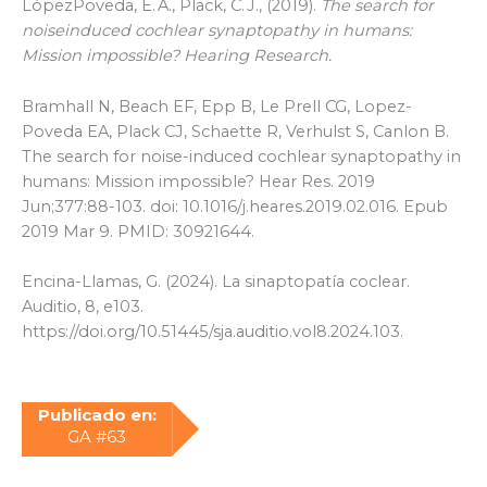
LópezPoveda, E. A., Plack, C. J., (2019).
The search for
noiseinduced cochlear synaptopathy in humans:
Mission impossible? Hearing Research.
Bramhall N, Beach EF, Epp B, Le Prell CG, Lopez-
Poveda EA, Plack CJ, Schaette R, Verhulst S, Canlon B.
The search for noise-induced cochlear synaptopathy in
humans: Mission impossible? Hear Res. 2019
Jun;377:88-103. doi: 10.1016/j.heares.2019.02.016. Epub
2019 Mar 9. PMID: 30921644.
Encina-Llamas, G. (2024). La sinaptopatía coclear.
Auditio, 8, e103.
https://doi.org/10.51445/sja.auditio.vol8.2024.103.
Publicado en:
GA #63