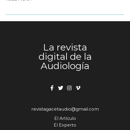
de
origen
prenatal
La revista
digital de la
Audiología
revistagacetaudio@gmail.com
El Artículo
El Experto