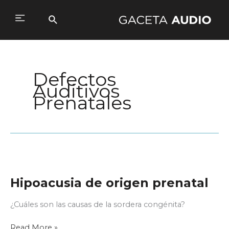
Ir
al
Buscar
Main
contenido
Menu
Defectos
Auditivos
Prenatales
Hipoacusia de origen prenatal
¿Cuáles son las causas de la sordera congénita?
Hipoacusia
Read More »