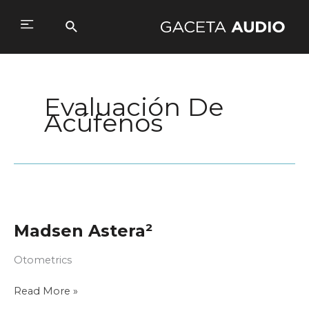
Ir
al
Buscar
Main
contenido
Menu
Evaluación De
Acúfenos
Madsen Astera²
Otometrics
Madsen
Read More »
Astera²