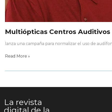
Multiópticas Centros Auditivos
lanza una campaña para normalizar el uso de audífo
Multiópticas
Read More »
Centros
Auditivos
La revista
digital de la