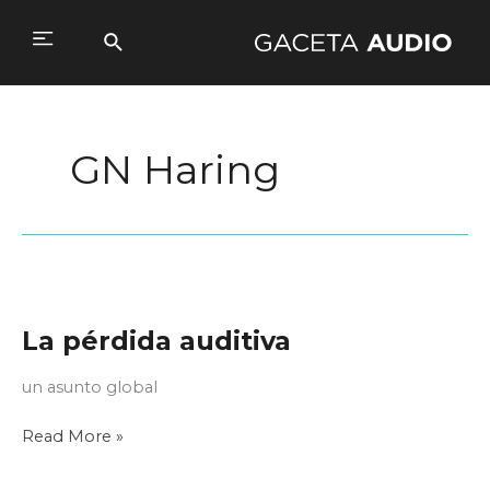
Ir
al
Buscar
Main
contenido
Menu
GN Haring
La pérdida auditiva
un asunto global
La
Read More »
pérdida
auditiva