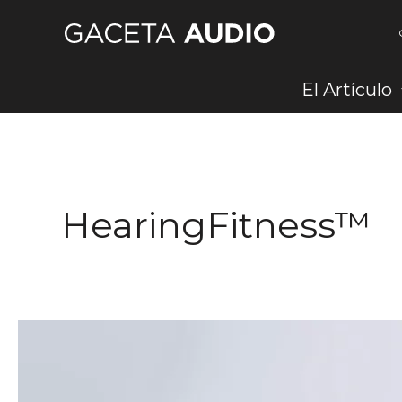
Ir
al
contenido
El Artículo
HearingFitness™