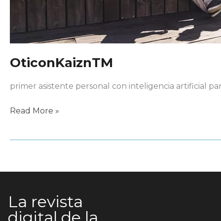
OticonKaiznTM
primer asistente personal con inteligencia artificial pa
OticonKaiznTM
Read More »
La revista
digital de la