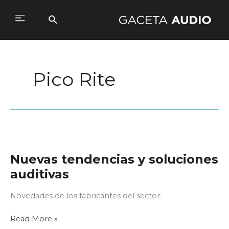
Ir
al
Buscar
Main
contenido
Menu
Pico Rite
Nuevas tendencias y soluciones
auditivas
Novedades de los fabricantes del sector.
Nuevas
Read More »