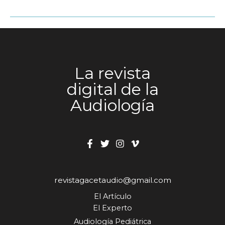
tendencias
y
soluciones
auditivas
La revista
digital de la
Audiología
revistagacetaudio@gmail.com
El Artículo
El Experto
Audiología Pediátrica