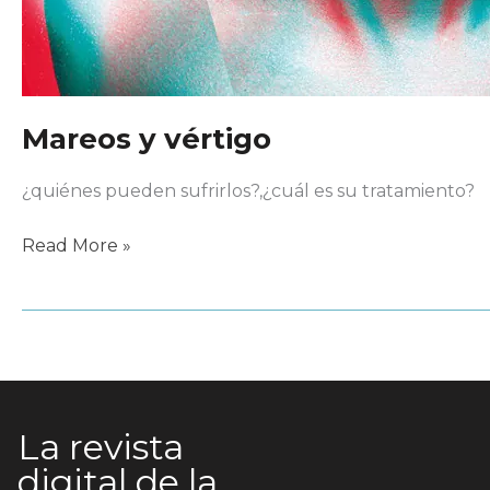
Mareos y vértigo
¿quiénes pueden sufrirlos?,¿cuál es su tratamiento?
Mareos
Read More »
y
vértigo
La revista
digital de la