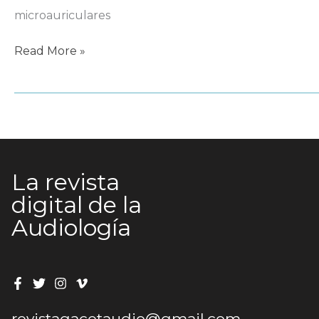
microauriculares
Sennheiser
Read More »
SC
660
TC
La revista
digital de la
Audiología
revistagacetaudio@gmail.com