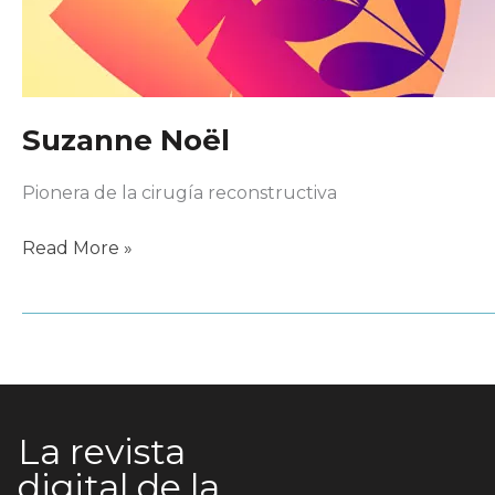
Suzanne Noël
Pionera de la cirugía reconstructiva
Suzanne
Read More »
Noël
La revista
digital de la