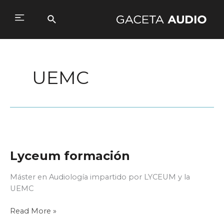
Ir
al
Buscar
Main
contenido
Menu
UEMC
Lyceum formación
Máster en Audiología impartido por LYCEUM y la
UEMC
Lyceum
Read More »
formación