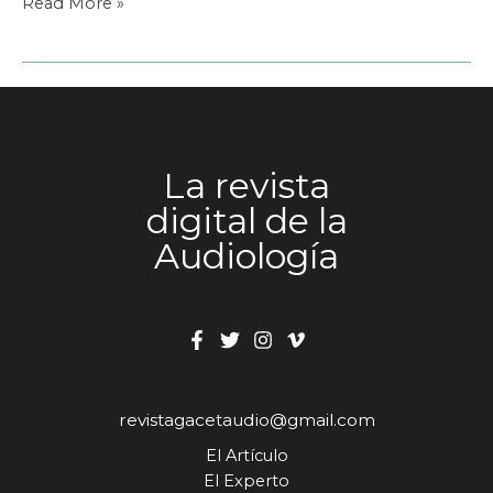
¡Feliz
Read More »
cumpleaños
Gaceta
Audio!
La revista
digital de la
Audiología
revistagacetaudio@gmail.com
El Artículo
El Experto