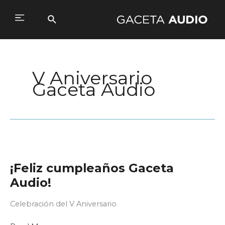
Ir
al
Buscar
Main
contenido
Menu
V Aniversario
Gaceta Audio
¡Feliz cumpleaños Gaceta
Audio!
Celebración del V Aniversario