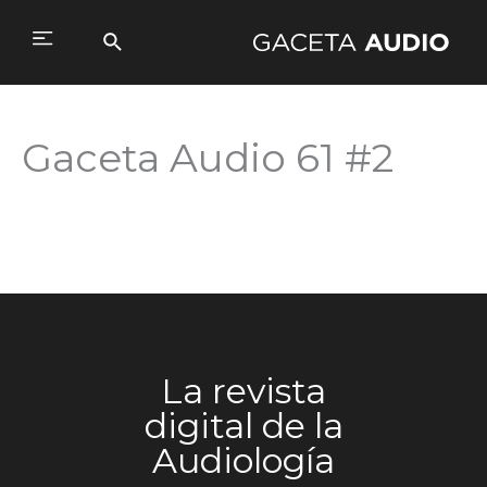
Ir
al
Buscar
Main
contenido
Menu
Gaceta Audio 61 #2
La revista
digital de la
Audiología