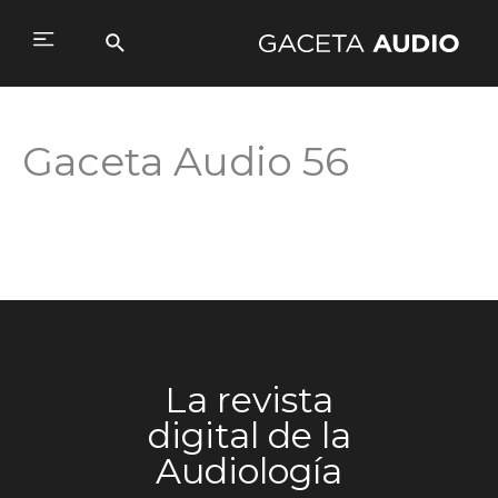
Ir
al
Buscar
Main
contenido
Menu
Gaceta Audio 56
La revista
digital de la
Audiología