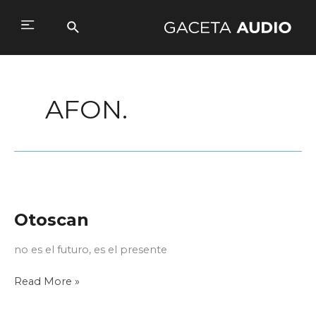
Ir
al
Buscar
Main
contenido
Menu
AFON.
Otoscan
no es el futuro, es el presente
Otoscan
Read More »