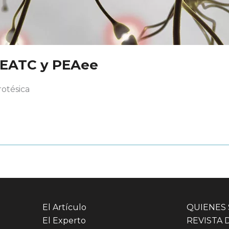
 PEATC y PEAee
rotésica
El Artículo
QUIENES
El Experto
REVISTA 