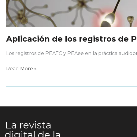
Aplicación de los registros de
Los registros de PEATC y PEAee en la práctica audiop
Aplicación
Read More »
de
los
registros
de
PEATC
y
La revista
PEAee
digital de la