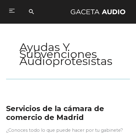
Ir
al
Buscar
Main
contenido
Menu
Ayudas Y
Subvenciones
Audioprotesistas
Servicios de la cámara de
comercio de Madrid
¿Conoces todo lo que puede hacer por tu gabinete?