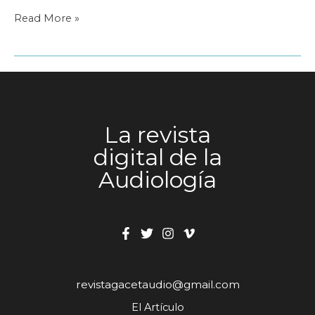
Servicios
Read More »
de
la
cámara
de
comercio
de
La revista
Madrid
digital de la
Audiología
revistagacetaudio@gmail.com
El Artículo