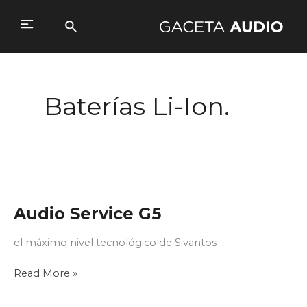
Ir
al
Buscar
Main
contenido
Menu
Baterías Li-Ion.
Audio Service G5
el máximo nivel tecnológico de Sivantos
Audio
Read More »
Service
G5