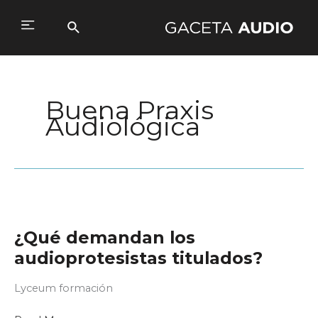
Ir
al
Buscar
Main
contenido
Menu
Buena Praxis
Audiológica
¿Qué demandan los
audioprotesistas titulados?
Lyceum formación