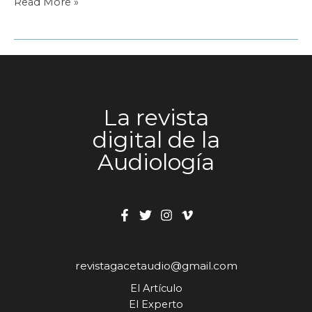
¿Qué
Read More »
demandan
los
audioprotesistas
titulados?
La revista
digital de la
Audiología
revistagacetaudio@gmail.com
El Artículo
El Experto