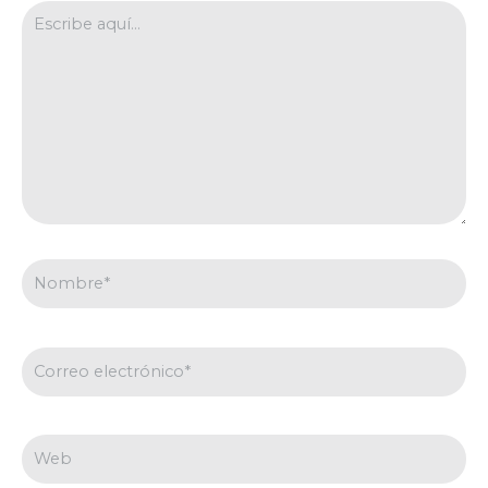
Escribe
aquí...
Nombre*
Correo
electrónico*
Web