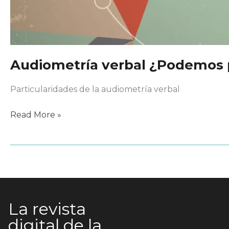
Audiometría verbal ¿Podemos 
Particularidades de la audiometría verbal
Audiometría
Read More »
verbal
¿Podemos
prescindir?
La revista
digital de la