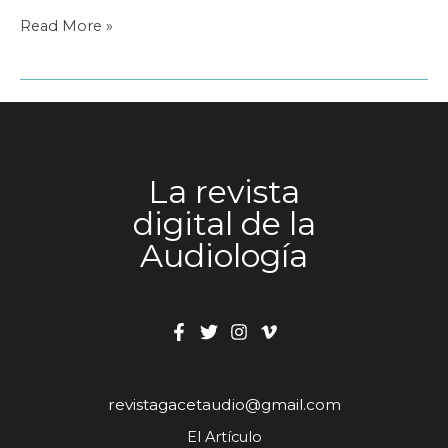
«Queremos
Read More »
desdramatizar
la
pérdida
de
audición»
La revista
digital de la
Audiología
revistagacetaudio@gmail.com
El Artículo