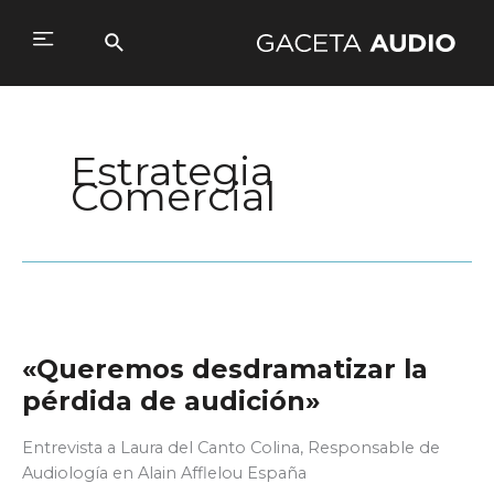
Ir
al
Buscar
Main
contenido
Menu
Estrategia
Comercial
«Queremos desdramatizar la
pérdida de audición»
Entrevista a Laura del Canto Colina, Responsable de
Audiología en Alain Afflelou España