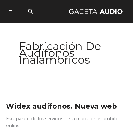
Ir
al
Buscar
Main
contenido
Menu
Fabricación De
Audífonos
Inalámbricos
Widex audífonos. Nueva web
Escaparate de los servicios de la marca en el ámbito
online.