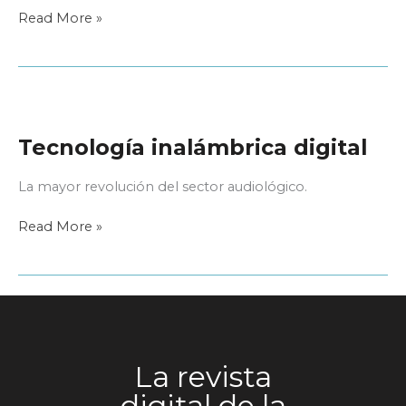
Widex
Read More »
audífonos.
Nueva
web
Tecnología inalámbrica digital
La mayor revolución del sector audiológico.
Tecnología
Read More »
inalámbrica
digital
La revista
digital de la