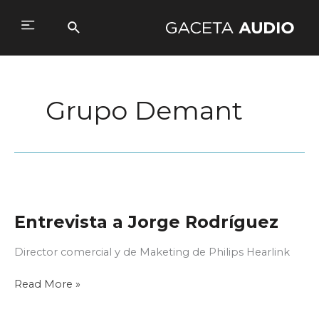
Ir
al
Buscar
Main
contenido
Menu
Grupo Demant
Entrevista a Jorge Rodríguez
Director comercial y de Maketing de Philips Hearlink
Entrevista
Read More »
a
Jorge