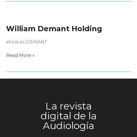
Rodríguez
William Demant Holding
ahora es DEMANT
William
Read More »
Demant
Holding
La revista
digital de la
Audiología