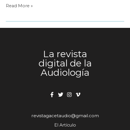
Un
Read More »
libro
muy
solidario
La revista
digital de la
Audiología
revistagacetaudio@gmail.com
El Artículo