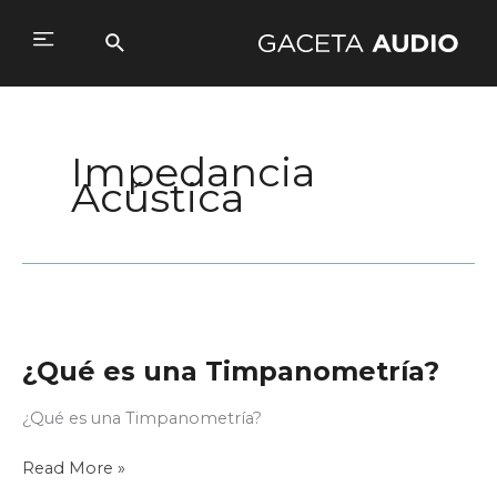
Ir
al
Buscar
Main
contenido
Menu
Impedancia
Acústica
¿Qué es una Timpanometría?
¿Qué es una Timpanometría?
¿Qué
Read More »
es