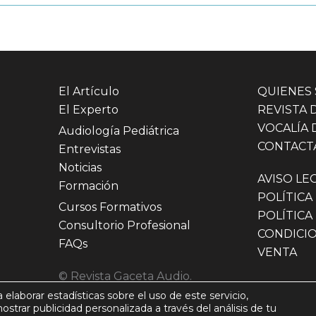
El Artículo
QUIENES
El Experto
REVISTA 
VOCALÍA 
Audiología Pediátrica
CONTACT
Entrevistas
Noticias
AVISO LE
Formación
POLÍTICA
Cursos Formativos
POLÍTICA
Consultorio Profesional
CONDICI
FAQs
VENTA
© Revista Gaceta Audio.
Vocalía de Audiología del
a elaborar estadísticas sobre el uso de este servicio,
mostrar publicidad personalizada a través del análisis de tu
Consejo General de Colegios