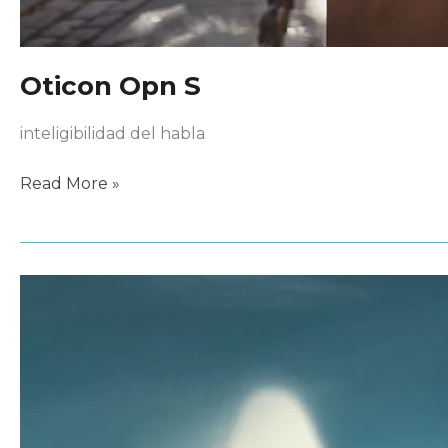
Oticon Opn S
inteligibilidad del habla
Oticon
Read More »
Opn
S