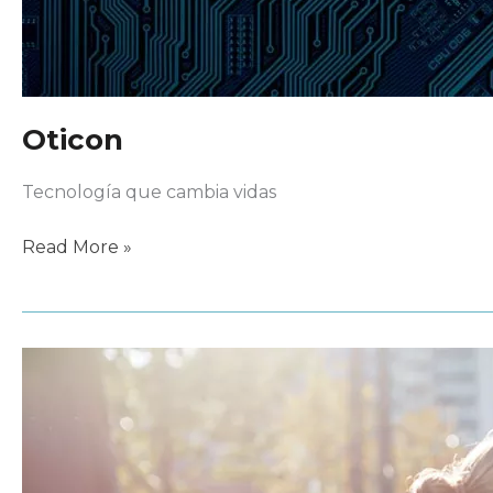
Oticon
Tecnología que cambia vidas
Oticon
Read More »