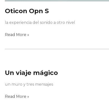
Oticon Opn S
la experiencia del sonido a otro nivel
Oticon
Read More »
Opn
S
Un viaje mágico
un muro y tres mensajes
Un
Read More »
viaje
mágico