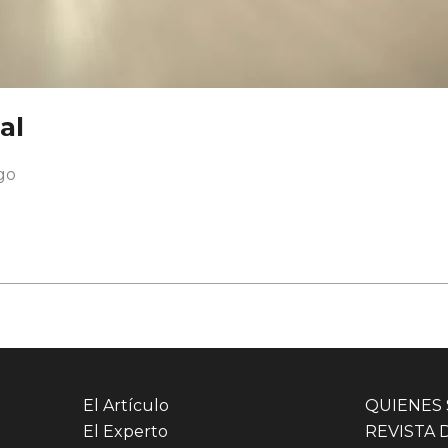
al
go
El Artículo
QUIENES
El Experto
REVISTA 