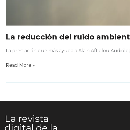
La reducción del ruido ambient
La prestación que más ayuda a Alain Afflelou Audiólo
La
Read More »
reducción
del
ruido
ambiental
La revista
digital de la