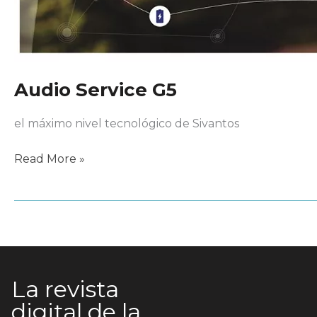
Audio Service G5
el máximo nivel tecnológico de Sivantos
Audio
Read More »
Service
G5
La revista
digital de la