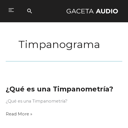
Ir
al
Buscar
Main
contenido
Menu
Timpanograma
¿Qué es una Timpanometría?
¿Qué es una Timpanometría?
¿Qué
Read More »
es
una