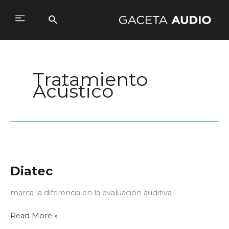
Ir
al
Buscar
Main
contenido
Menu
Tratamiento
Acústico
Diatec
marca la diferencia en la evaluación auditiva
Diatec
Read More »