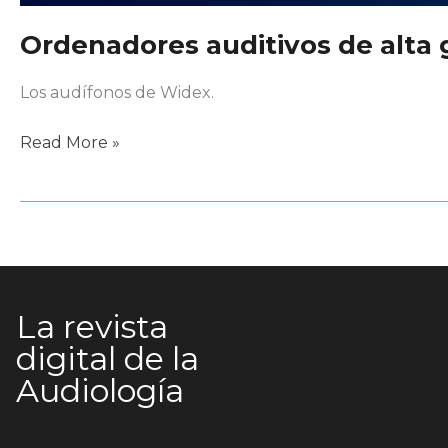
Ordenadores auditivos de alta
Los audífonos de Widex.
Ordenadores
Read More »
auditivos
de
alta
gama
La revista
digital de la
Audiología