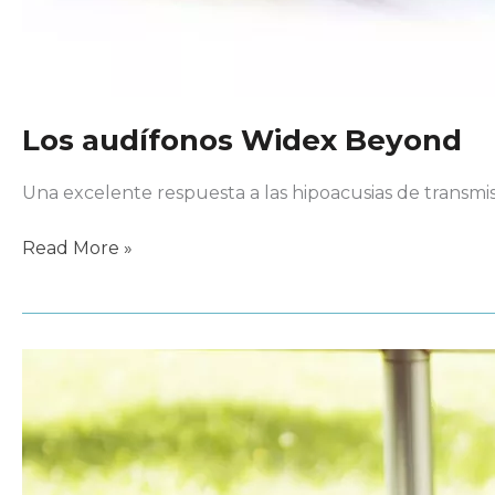
Los audífonos Widex Beyond
Una excelente respuesta a las hipoacusias de transmi
Los
Read More »
audífonos
Widex
Beyond