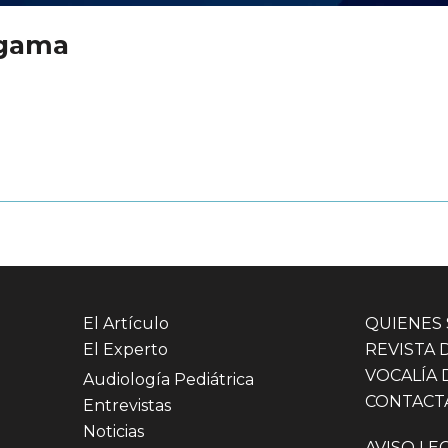
 gama
El Artículo
QUIENES
El Experto
REVISTA 
VOCALÍA 
Audiología Pediátrica
CONTACT
Entrevistas
Noticias
AVISO LE