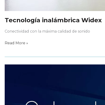
Tecnología inalámbrica Widex
Conectividad con la máxima calidad de sonido
Tecnología
Read More »
inalámbrica
Widex