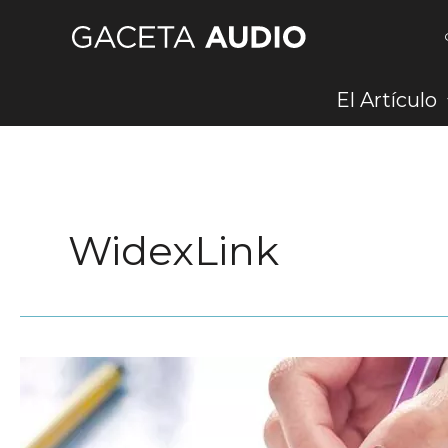
Ir
al
contenido
El Artículo
WidexLink