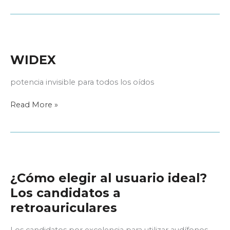
WIDEX
potencia invisible para todos los oídos
WIDEX
Read More »
¿Cómo elegir al usuario ideal?
Los candidatos a
retroauriculares
Los candidatos por excelencia para utilizar audífonos