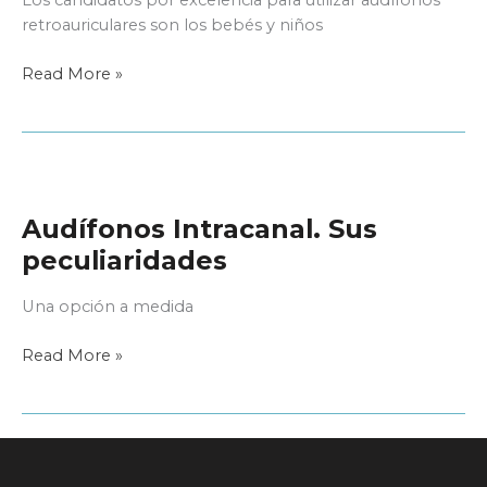
retroauriculares son los bebés y niños
¿Cómo
Read More »
elegir
al
usuario
ideal?
Los
Audífonos Intracanal. Sus
candidatos
a
peculiaridades
retroauriculares
Una opción a medida
Audífonos
Read More »
Intracanal.
Sus
peculiaridades