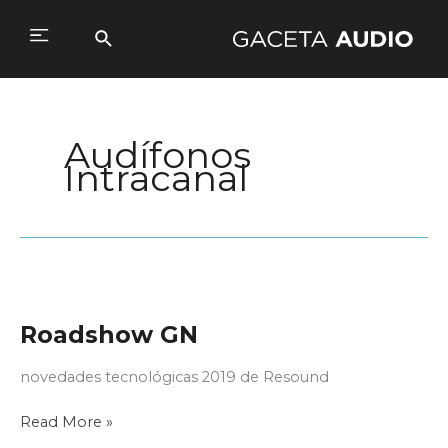
Ir
al
Buscar
Main
contenido
Menu
Audífonos
Intracanal
Roadshow GN
novedades tecnológicas 2019 de Resound
Roadshow
Read More »
GN