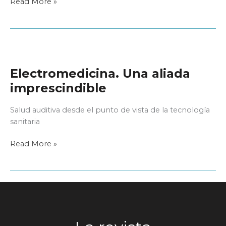
La
Read More »
correcta
toma
de
impresiones
del
Electromedicina. Una aliada
oído
imprescindible
Salud auditiva desde el punto de vista de la tecnología
sanitaria
Electromedicina.
Read More »
Una
aliada
imprescindible