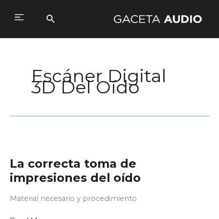
Ir
al
Buscar
Main
contenido
Menu
Escáner Digital
3D Del Oído
La correcta toma de
impresiones del oído
Material necesario y procedimiento