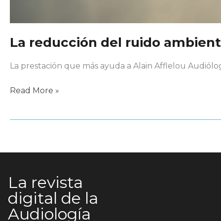
La reducción del ruido ambient
La prestación que más ayuda a Alain Afflelou Audiólo
La
Read More »
reducción
del
ruido
ambiental
La revista
digital de la
Audiología