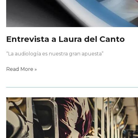
Entrevista a Laura del Canto
“La audiología es nuestra gran apuesta”
Entrevista
Read More »
a
Laura
del
Canto