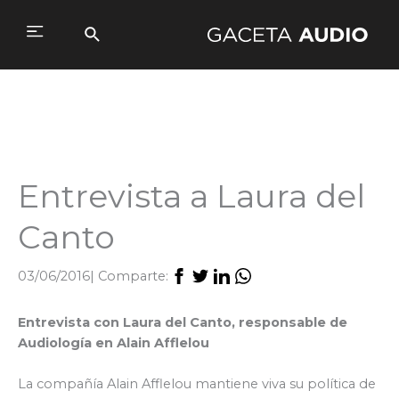
Ir
al
Buscar
Main
contenido
Menu
Entrevista a Laura del
Canto
03/06/2016
| Comparte:
Entrevista con Laura del Canto, responsable de
Audiología en Alain Afflelou
La compañía Alain Afflelou mantiene viva su política de