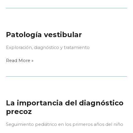
auditiva
a
examen
Patología vestibular
Exploración, diagnóstico y tratamiento
Patología
Read More »
vestibular
La importancia del diagnóstico
precoz
Seguimiento pediátrico en los primeros años del niño