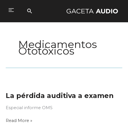
Ir
al
Buscar
Main
contenido
Menu
Medicamentos
Ototóxicos
La pérdida auditiva a examen
Especial informe OMS
La
Read More »
pérdida