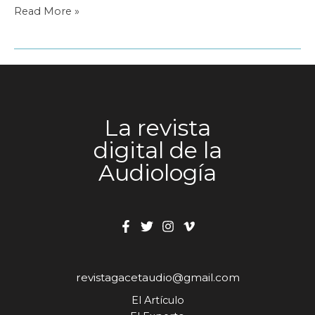
La
Read More »
importancia
del
diagnóstico
precoz
La revista
digital de la
Audiología
revistagacetaudio@gmail.com
El Artículo