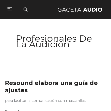
Ir
al
Buscar
Main
contenido
Menu
Profesionales De
La Audición
Resound elabora una guía de
ajustes
para facilitar la comunicación con mascarillas