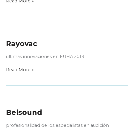
Resound
Read More »
elabora
una
guía
de
ajustes
Rayovac
últimas innovaciones en EUHA 2019
Rayovac
Read More »
Belsound
profesionalidad de los especialistas en audición