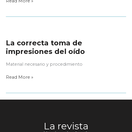
¿Cómo
Read More »
abrir
un
nuevo
Centro
Auditivo?
La correcta toma de
impresiones del oído
Material necesario y procedimiento
La
Read More »
correcta
toma
de
impresiones
del
oído
La revista