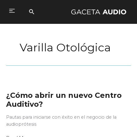
Ir
al
Buscar
Main
contenido
Menu
Varilla Otológica
¿Cómo abrir un nuevo Centro
Auditivo?
Pautas para iniciarse con éxito en el negocio de la
audioprótesis