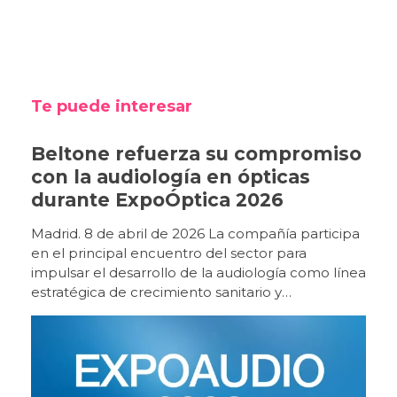
Te puede interesar
Beltone refuerza su compromiso
con la audiología en ópticas
durante ExpoÓptica 2026
Madrid. 8 de abril de 2026 La compañía participa
en el principal encuentro del sector para
impulsar el desarrollo de la audiología como línea
estratégica de crecimiento sanitario y
empresarial. Beltone participa un año más en
ExpoÓptica 2026, el principal encuentro
profesional del sector óptico y audiológico en
España, que se celebra del 9 al 11 de abril en
IFEMA Madrid (pabellón 10, stand E12). Con