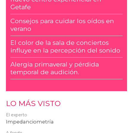
Getafe
Consejos para cuidar los oídos en
verano
El color de la sala de conciertos
influye en la percepción del sonido
Alergia primaveral y pérdida
temporal de audición.
LO MÁS VISTO
El experto
Impedanciometría