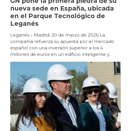
GN pone la primera piedra de su
nueva sede en España, ubicada
en el Parque Tecnológico de
Leganés
Leganés – Madrid. 20 de marzo de 2026 La
compañía refuerza su apuesta por el mercado
español con una inversión superior a los 4
millones de euros en un edificio inteligente y
sostenible que será centro de referencia en
Europa. GN celebró ayer, 19 de marzo, el acto de
puesta de la primera piedra de su futura sede en
España, un nuevo edificio ubicado en la Avenida
Juan Caramuel, en el Parque Tecnológico de
Leganés, que marcará un nuevo hito en el
desarrollo de la compañía en nuestro país. Con
una inversión superior a los 4 millones de euros,
el proyecto contempla la construcción de un
edificio de 4.000 metros cuadrados, de los que
aproximadamente la mitad se destinarán a