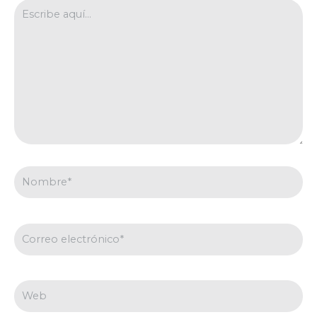
Escribe
aquí...
Nombre*
Correo
electrónico*
Web