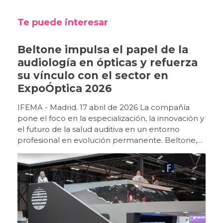
Te puede interesar
Beltone impulsa el papel de la
audiología en ópticas y refuerza
su vínculo con el sector en
ExpoÓptica 2026
IFEMA - Madrid. 17 abril de 2026 La compañía
pone el foco en la especialización, la innovación y
el futuro de la salud auditiva en un entorno
profesional en evolución permanente. Beltone,
marca de Grupo GN, ha reforzado su
posicionamiento en ExpoÓptica 2026 como uno
de los principales impulsores de la audiología
dentro del entorno óptico, en un momento clave
para la evolución del sector. La feria, celebrada
en IFEMA Madrid, ha vuelto a reunir, en la edición
de 2026, a un perfil de visitante cualificado y ha