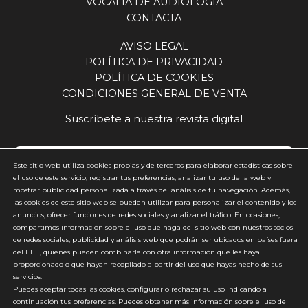
VOCALÍA DE AUDIOLOGÍA
de largo recorrido, basado en la innovación, la
CONTACTA
excelencia operativa y la cercanía al mercado. El
futuro centro de Leganés nace con la vocación
AVISO LEGAL
de ser mucho más que un edificio: un motor de
POLÍTICA DE PRIVACIDAD
crecimiento, conocimiento, empleo y servicio
POLÍTICA DE COOKIES
para toda Europa.
CONDICIONES GENERAL DE VENTA
Suscríbete a nuestra revista digital
Este sitio web utiliza cookies propias y de terceros para elaborar estadísticas sobre
el uso de este servicio, registrar tus preferencias, analizar tu uso de la web y
mostrar publicidad personalizada a través del análisis de tu navegación. Además,
Acepto y estoy de acuerdo con la
política de privacidad
(requerido)
las cookies de este sitio web se pueden utilizar para personalizar el contenido y los
anuncios, ofrecer funciones de redes sociales y analizar el tráfico. En ocasiones,
*
compartimos información sobre el uso que haga del sitio web con nuestros socios
de redes sociales, publicidad y análisis web que podrán ser ubicados en países fuera
del EEE, quienes pueden combinarla con otra información que les haya
proporcionado o que hayan recopilado a partir del uso que hayas hecho de sus
servicios.
Puedes aceptar todas las cookies, configurar o rechazar su uso indicando a
continuación tus preferencias. Puedes obtener más información sobre el uso de