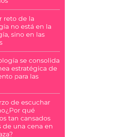
ños
 reto de la
ía no está en la
ía, sino en las
s
ología se consolida
nea estratégica de
nto para las
erzo de escuchar
no¿Por qué
s tan cansados
 de una cena en
aza?