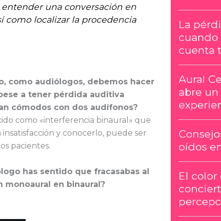
 entender una conversación en
í como localizar la procedencia
La pérdi
cuando 
cuenta t
Aural Ce
o, como audiólogos, debemos hacer
abre un
pese a tener pérdida auditiva
experien
tran cómodos con dos audífonos?
ido como «interferencia binaural» que
Consejos
 insatisfacción y conocerlo, puede ser
oídos e
os pacientes.
ogo has sentido que fracasabas al
El color
n monoaural en binaural?
conciert
percepc