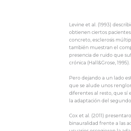
Levine et al. (1993) descri
obtienen ciertos paciente
concreto, esclerosis múltip
también muestran el compr
presencia de ruido que suf
crónica (Hall&Grose, 1995).
Pero dejando a un lado esto
que se alude unos renglon
diferentes al resto, que s
la adaptación del segundo
Cox et al. (2011) presentar
binauralidad frente a las 
usuarios escogieron la ada