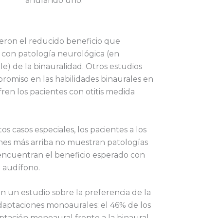
anulando uno.
bieron el reducido beneficio que
s con patología neurológica (en
le) de la binauralidad. Otros estudios
omiso en las habilidades binaurales en
ren los pacientes con otitis medida
s casos especiales, los pacientes a los
es más arriba no muestran patologías
í encuentran el beneficio esperado con
 audífono.
on un estudio sobre la preferencia de la
adaptaciones monoaurales: el 46% de los
ptación monoaural frente a la binaural.