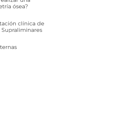
tría ósea?
tación clínica de
 Supraliminares
xternas