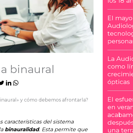
los 18 a
El mayor
Audiolog
tecnolog
persona
La Audi
como lí
ia binaural
crecimie
ópticas
El esfu
 binaural» y cómo debemos afrontarla?
en vera
acabamo
s características del sistema
después
la
binauralidad
. Esta permite que
una terr