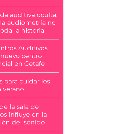
da auditiva oculta:
la audiometría no
oda la historia
ntros Auditivos
 nuevo centro
cial en Getafe
 para cuidar los
n verano
 de la sala de
os influye en la
ión del sonido