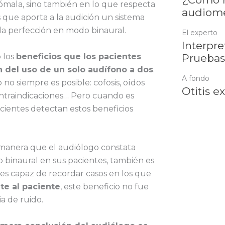
ómala, sino también en lo que respecta
audiome
s que aporta a la audición un sistema
la perfección en modo binaural.
El experto
Interpre
 los
beneficios que los pacientes
Pruebas
 del uso de un solo audífono a dos
.
A fondo
o siempre es posible: cofosis, oídos
Otitis e
ontraindicaciones… Pero cuando es
acientes detectan estos beneficios
manera que el audiólogo constata
 binaural en sus pacientes, también es
 es capaz de recordar casos en los que
te al paciente
, este beneficio no fue
ia de ruido.