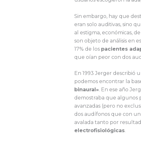
Sin embargo, hay que dest
eran solo auditivas, sino q
al estigma, económicas, de
son objeto de análisis en e
17% de los
pacientes ada
que oían peor con dos au
En 1993 Jerger describió 
podemos encontrar la base
binaural»
. En ese año Jer
demostraba que algunos p
avanzadas (pero no exclus
dos audífonos que con uno.
avalada tanto por resulta
electrofisiológicas
.