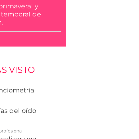
primaveral y
 temporal de
.
S VISTO
ciometría
as del oído
profesional
ealizar una