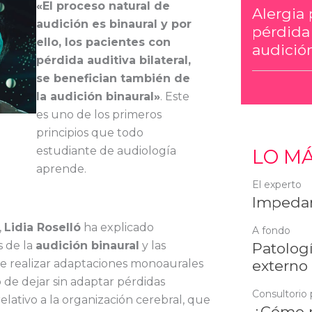
«El proceso natural de
Alergia 
audición es binaural y por
pérdida
ello, los pacientes con
audición
pérdida auditiva bilateral,
se benefician también de
la audición binaural»
. Este
es uno de los primeros
principios que todo
estudiante de audiología
LO MÁ
aprende.
El experto
Impedan
,
Lidia Roselló
ha explicado
A fondo
s de la
audición binaural
y las
Patologí
e realizar adaptaciones monoaurales
externo
 o de dejar sin adaptar pérdidas
Consultorio 
relativo a la organización cerebral, que
¿Cómo r