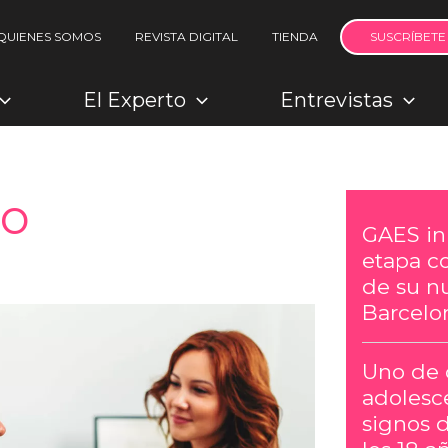
QUIENES SOMOS
REVISTA DIGITAL
TIENDA
SUSCRÍBETE
El Experto
Entrevistas
to
GAES in
etapa c
de su n
Barcelo
Uno de 
adolesc
signos 